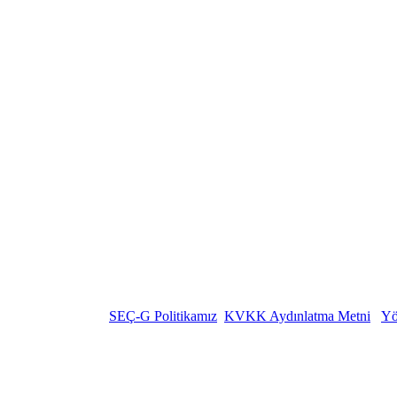
SEÇ-G Politikamız
KVKK Aydınlatma Metni
Yö