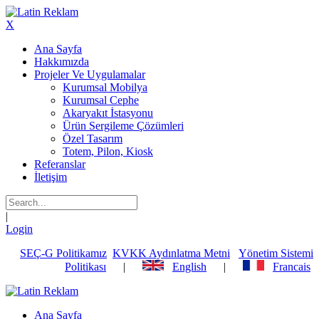
X
Ana Sayfa
Hakkımızda
Projeler Ve Uygulamalar
Kurumsal Mobilya
Kurumsal Cephe
Akaryakıt İstasyonu
Ürün Sergileme Çözümleri
Özel Tasarım
Totem, Pilon, Kiosk
Referanslar
İletişim
|
Login
SEÇ-G Politikamız
KVKK Aydınlatma Metni
Yönetim Sistemi
Politikası
|
English
|
Francais
Ana Sayfa