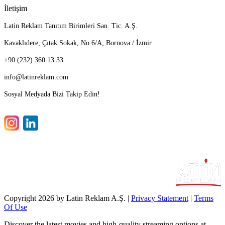
İletişim
Latin Reklam Tanıtım Birimleri San. Tic. A.Ş.
Kavaklıdere, Çıtak Sokak, No:6/A, Bornova / İzmir
+90 (232) 360 13 33
info@latinreklam.com
Sosyal Medyada Bizi Takip Edin!
"Success is a journey, not a destination"
Copyright 2026 by Latin Reklam A.Ş.
|
Privacy Statement
|
Terms
Of Use
Discover the latest movies and high-quality streaming options at