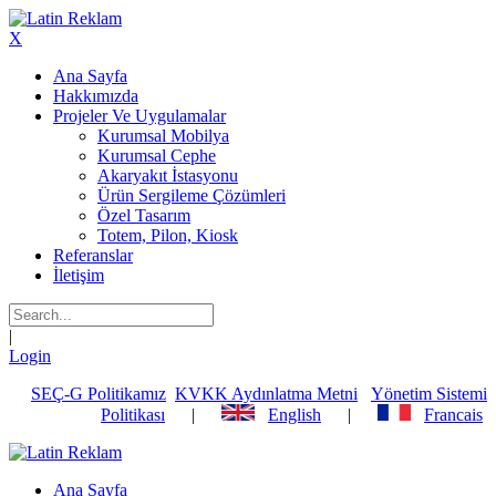
X
Ana Sayfa
Hakkımızda
Projeler Ve Uygulamalar
Kurumsal Mobilya
Kurumsal Cephe
Akaryakıt İstasyonu
Ürün Sergileme Çözümleri
Özel Tasarım
Totem, Pilon, Kiosk
Referanslar
İletişim
|
Login
SEÇ-G Politikamız
KVKK Aydınlatma Metni
Yönetim Sistemi
Politikası
|
English
|
Francais
Ana Sayfa