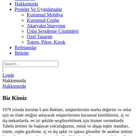
Hakkımızda
Projeler Ve Uygulamalar
Kurumsal Mobilya
Kurumsal Cephe
Akaryakıt İstasyonu
Ürün Sergileme Çözümleri
Özel Tasarım
Totem, Pilon, Kiosk
Referanslar
İletişim
|
Login
Hakkımızda
Hakkımızda
Biz Kimiz
1979 yılında kurulan Latin Reklam, müşterilerinin marka değerini ve onlar
için ne ifade ettiğini anlayarak müşterilerinin kurumsal kimliklerini, iç ve
dış mekanlarda, en iyi şekilde sergileyebilmek için hizmet vermektedir.
Tabela üretimi ile başlayan yolculuğumuz, metal ve ahşap teşhir standları,
totem, cephe giydirme, iç ve dış ışıklı ve ışıksız görseller ile anahtar teslimi